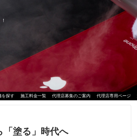
く！
舗を探す
施工料金一覧
代理店募集のご案内
代理店専用ページ
から「塗る」時代へ