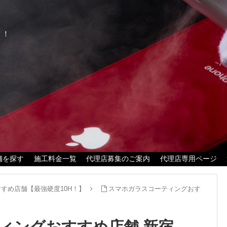
く！
舗を探す
施工料金一覧
代理店募集のご案内
代理店専用ページ
すめ店舗【最強硬度10H！】
スマホガラスコーティングおす
ィングおすすめ店舗 新宿