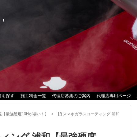
く！
舗を探す
施工料金一覧
代理店募集のご案内
代理店専用ページ
玉【最強硬度10Hが凄い！】
スマホガラスコーティング 浦和
ーティング 浦和【最強硬度