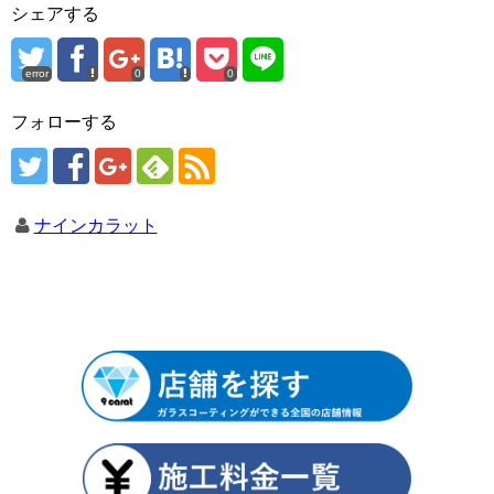
シェアする
error
0
0
フォローする
ナインカラット